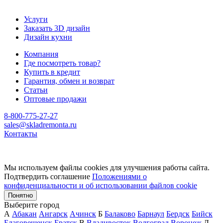
Услуги
Заказать 3D дизайн
Дизайн кухни
Компания
Где посмотреть товар?
Купить в кредит
Гарантия, обмен и возврат
Статьи
Оптовые продажи
8-800-775-27-27
sales@skladremonta.ru
Контакты
Мы используем файлы cookies для улучшения работы сайта.
Подтвердить соглашение
Положениями о
конфиденциальности и об использовании файлов cookie
Понятно
Выберите город
А
Абакан
Ангарск
Ачинск
Б
Балаково
Барнаул
Бердск
Бийск
Благовещенск
Братск
В
Владивосток
Волгоград
Воронеж
Д