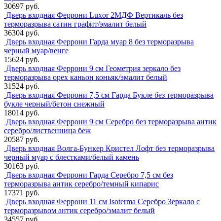
30697 руб.
Дверь входная Феррони Luxor 2МДФ Вертикаль без
терморазрыва сатин графит/эмалит белый
36304 руб.
Дверь входная Феррони Гарда муар 8 без терморазрыва
черный муар/венге
15624 руб.
Дверь входная Феррони 9 см Геометрия зеркало без
терморазрыва орех каньон коньяк/эмалит белый
31524 руб.
Дверь входная Феррони 7,5 см Гарда Букле без терморазрыва
букле черный/бетон снежный
18014 руб.
Дверь входная Феррони 9 см Серебро без терморазрыва антик
серебро/лиственница беж
20587 руб.
Дверь входная Волга-Бункер Кристел Лофт без терморазрыва
черный муар с блестками/белый камень
30163 руб.
Дверь входная Феррони Гарда Серебро 7,5 см без
терморазрыва антик серебро/темный кипарис
17371 руб.
Дверь входная Феррони 11 см Isoterma Серебро Зеркало с
терморазрывом антик серебро/эмалит белый
34557 руб.