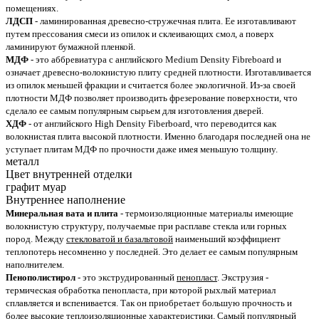
помещениях.
ЛДСП
- ламинированная древесно-стружечная плита. Ее изготавливают
путем прессования смеси из опилок и склеивающих смол, а поверх
ламинируют бумажной пленкой.
МДФ
- это аббревиатура с английского Medium Density Fibreboard и
означает древесно-волокнистую плиту средней плотности. Изготавливается
из опилок меньшей фракции и считается более экологичной. Из-за своей
плотности МДФ позволяет производить фрезерование поверхности, что
сделало ее самым популярным сырьем для изготовления дверей.
ХДФ
- от английского High Density Fiberboard, что переводится как
волокнистая плита высокой плотности. Именно благодаря последней она не
уступает плитам МДФ по прочности даже имея меньшую толщину.
металл
Цвет внутренней отделки
графит муар
Внутреннее наполнение
Минеральная вата и плита
- термоизоляционные материалы имеющие
волокнистую структуру, получаемые при расплаве стекла или горных
пород. Между
стекловатой и базальтовой
наименьший коэффициент
теплопотерь несомненно у последней. Это делает ее самым популярным
наполнителем.
Пенополистирол
- это экструдированный
пенопласт
. Экструзия -
термическая обработка пенопласта, при которой рыхлый материал
сплавляется и вспенивается. Так он приобретает большую прочность и
более высокие теплоизоляционные характеристики. Самый популярный