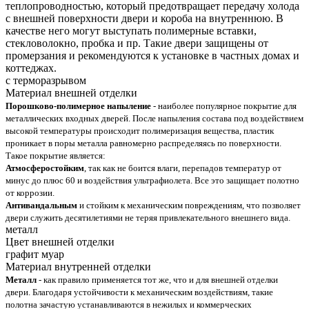
теплопроводностью, который предотвращает передачу холода
с внешней поверхности двери и короба на внутреннюю. В
качестве него могут выступать полимерные вставки,
стекловолокно, пробка и пр. Такие двери защищены от
промерзания и рекомендуются к установке в частных домах и
коттеджах.
с терморазрывом
Материал внешней отделки
Порошково-полимерное напыление
- наиболее популярное покрытие для
металлических входных дверей. После напыления состава под воздействием
высокой температуры происходит полимеризация вещества, пластик
проникает в поры металла равномерно распределяясь по поверхности.
Такое покрытие является:
Атмосферостойким
, так как не боится влаги, перепадов температур от
минус до плюс 60 и воздействия ультрафиолета. Все это защищает полотно
от коррозии.
Антивандальным
и стойким к механическим повреждениям, что позволяет
двери служить десятилетиями не теряя привлекательного внешнего вида.
металл
Цвет внешней отделки
графит муар
Материал внутренней отделки
Металл
- как правило применяется тот же, что и для внешней отделки
двери. Благодаря устойчивости к механическим воздействиям, такие
полотна зачастую устанавливаются в нежилых и коммерческих