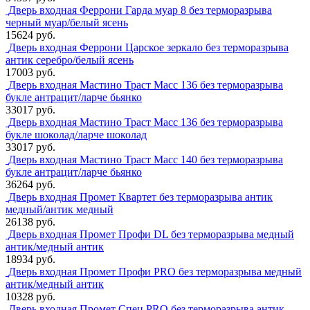
Дверь входная Феррони Гарда муар 8 без терморазрыва
черный муар/белый ясень
15624 руб.
Дверь входная Феррони Царское зеркало без терморазрыва
антик серебро/белый ясень
17003 руб.
Дверь входная Мастино Траст Масс 136 без терморазрыва
букле антрацит/ларче бьянко
33017 руб.
Дверь входная Мастино Траст Масс 136 без терморазрыва
букле шоколад/ларче шоколад
33017 руб.
Дверь входная Мастино Траст Масс 140 без терморазрыва
букле антрацит/ларче бьянко
36264 руб.
Дверь входная Промет Квартет без терморазрыва антик
медный/антик медный
26138 руб.
Дверь входная Промет Профи DL без терморазрыва медный
антик/медный антик
18934 руб.
Дверь входная Промет Профи PRO без терморазрыва медный
антик/медный антик
10328 руб.
Дверь входная Промет Спец PRO без терморазрыва антик