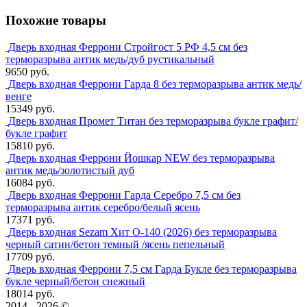
Похожие товары
Дверь входная Феррони Стройгост 5 РФ 4,5 см без
терморазрыва антик медь/дуб рустикальный
9650 руб.
Дверь входная Феррони Гарда 8 без терморазрыва антик медь/
венге
15349 руб.
Дверь входная Промет Титан без терморазрыва букле графит/
букле графит
15810 руб.
Дверь входная Феррони Йошкар NEW без терморазрыва
антик медь/золотистый дуб
16084 руб.
Дверь входная Феррони Гарда Серебро 7,5 см без
терморазрыва антик серебро/белый ясень
17371 руб.
Дверь входная Sezam Хит О-140 (2026) без терморазрыва
черный сатин/бетон темный /ясень пепельный
17709 руб.
Дверь входная Феррони 7,5 см Гарда Букле без терморазрыва
букле черный/бетон снежный
18014 руб.
2014 - 2026 ©