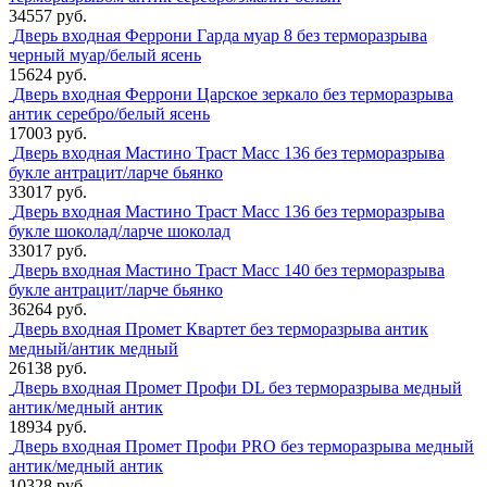
34557 руб.
Дверь входная Феррони Гарда муар 8 без терморазрыва
черный муар/белый ясень
15624 руб.
Дверь входная Феррони Царское зеркало без терморазрыва
антик серебро/белый ясень
17003 руб.
Дверь входная Мастино Траст Масс 136 без терморазрыва
букле антрацит/ларче бьянко
33017 руб.
Дверь входная Мастино Траст Масс 136 без терморазрыва
букле шоколад/ларче шоколад
33017 руб.
Дверь входная Мастино Траст Масс 140 без терморазрыва
букле антрацит/ларче бьянко
36264 руб.
Дверь входная Промет Квартет без терморазрыва антик
медный/антик медный
26138 руб.
Дверь входная Промет Профи DL без терморазрыва медный
антик/медный антик
18934 руб.
Дверь входная Промет Профи PRO без терморазрыва медный
антик/медный антик
10328 руб.