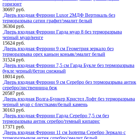
горизонт
30697 руб.
Дверь входная Феррони Luxor 2МДФ Вертикаль без
терморазрыва сатин графит/эмалит белый
36304 руб.
Дверь входная Феррони Гарда муар 8 без терморазрыва
черный муар/венге
15624 руб.
Дверь входная Феррони 9 см Геометрия зеркало без
терморазрыва орех каньон коньяк/эмалит белый
31524 руб.
Дверь входная Феррони 7,5 см Гарда Букле без терморазрыва
букле черный/бетон снежный
18014 руб.
Дверь входная Феррони 9 см Серебро без терморазрыва антик
серебро/лиственница беж
20587 руб.
Дверь входная Волга-Бункер Кристел Лофт без терморазрыва
черный муар с блестками/белый камень
30163 руб.
Дверь входная Феррони Гарда Серебро 7,5 см без
терморазрыва антик серебро/темный кипарис
17371 руб.
Дверь входная Феррони 11 см Isoterma Серебро Зеркало с
терморазрывом антик серебро/эмалит белый