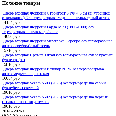
Похожие товары
Дверь входная Феррони Стройгост 5 РФ 4,5 см (внутреннее
открывание) без терморазрыва медный антик/медный антик
14154 руб.
Дверь входная Феррони Гарда Mini (1800-1900) без
терморазрыва антик медь/венге
14990 руб.
Дверь входная Феррони Supernova Серебро без терморазрыва
антик серебро/белый ясень
15716 руб.
Дверь входная Промет Титан без терморазрыва букле графит/
букле графит
15810 руб.
Дверь входная Феррони Йошкар NEW без терморазрыва
антик медь/ель карпатская
16084 руб.
Дверь входная Sezam A-03 (2026) без терморазрыва серый
букле/бетон светлый
19010 руб.
Дверь входная Sezam A-02 (2025) без терморазрыва черный
сатин/лиственница темная
19010 руб.
2014 - 2026 ©
ООО "Склад ремонта"