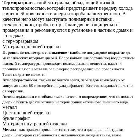
Терморазрыв
- слой материала, обладающий низкой
теплопроводностью, который предотвращает передачу холода
с внешней поверхности двери и короба на внутреннюю. В
качестве него могут выступать полимерные вставки,
стекловолокно, пробка и пр. Такие двери защищены от
промерзания и рекомендуются к установке в частных домах и
коттеджах.
с терморазрывом
Материал внешней отделки
Порошково-полимерное напыление
- наиболее популярное покрытие для
металлических входных дверей. После напыления состава под воздействием
высокой температуры происходит полимеризация вещества, пластик
проникает в поры металла равномерно распределяясь по поверхности.
Такое покрытие является:
Атмосферостойким
, так как не боится влаги, перепадов температур от
минус до плюс 60 и воздействия ультрафиолета. Все это защищает полотно
от коррозии.
Антивандальным
и стойким к механическим повреждениям, что позволяет
двери служить десятилетиями не теряя привлекательного внешнего вида.
металл
Цвет внешней отделки
букле графит
Материал внутренней отделки
Металл
- как правило применяется тот же, что и для внешней отделки
двери. Благодаря устойчивости к механическим воздействиям, такие