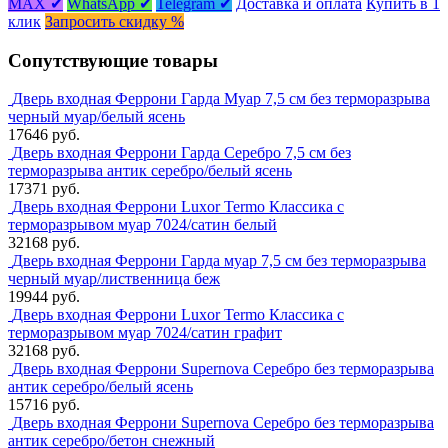
MAX ✔
WhatsApp ✔
Telegram ✔
Доставка и оплата
Купить в 1
клик
Запросить скидку %
Сопутствующие товары
Дверь входная Феррони Гарда Муар 7,5 см без терморазрыва
черный муар/белый ясень
17646 руб.
Дверь входная Феррони Гарда Серебро 7,5 см без
терморазрыва антик серебро/белый ясень
17371 руб.
Дверь входная Феррони Luxor Termo Классика с
терморазрывом муар 7024/сатин белый
32168 руб.
Дверь входная Феррони Гарда муар 7,5 см без терморазрыва
черный муар/лиственница беж
19944 руб.
Дверь входная Феррони Luxor Termo Классика с
терморазрывом муар 7024/сатин графит
32168 руб.
Дверь входная Феррони Supernova Серебро без терморазрыва
антик серебро/белый ясень
15716 руб.
Дверь входная Феррони Supernova Серебро без терморазрыва
антик серебро/бетон снежный