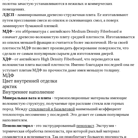
полотна зачастую устанавливаются в нежилых и коммерческих
помещениях.
ЛДСП
- ламинированная древесно-стружечная плита. Ее изготавливают
путем прессования смеси из опилок и склеивающих смол, а поверх
ламинируют бумажной пленкой.
МДФ
- это аббревиатура с английского Medium Density Fibreboard и
означает древесно-волокнистую плиту средней плотности. Изготавливается
из опилок меньшей фракции и считается более экологичной. Из-за своей
плотности МДФ позволяет производить фрезерование поверхности, что
сделало ее самым популярным сырьем для изготовления дверей.
ХДФ
- от английского High Density Fiberboard, что переводится как
волокнистая плита высокой плотности. Именно благодаря последней она не
уступает плитам МДФ по прочности даже имея меньшую толщину.
МДФ
Цвет внутренней отделки
арктик
Внутреннее наполнение
Минеральная вата и плита
- термоизоляционные материалы имеющие
волокнистую структуру, получаемые при расплаве стекла или горных
пород. Между
стекловатой и базальтовой
наименьший коэффициент
теплопотерь несомненно у последней. Это делает ее самым популярным
наполнителем.
Пенополистирол
- это экструдированный
пенопласт
. Экструзия -
термическая обработка пенопласта, при которой рыхлый материал
сплавляется и вспенивается. Так он приобретает большую прочность и