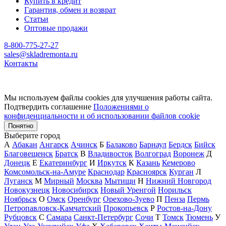
Купить в кредит
Гарантия, обмен и возврат
Статьи
Оптовые продажи
8-800-775-27-27
sales@skladremonta.ru
Контакты
Мы используем файлы cookies для улучшения работы сайта.
Подтвердить соглашение
Положениями о
конфиденциальности и об использовании файлов cookie
Понятно
Выберите город
А
Абакан
Ангарск
Ачинск
Б
Балаково
Барнаул
Бердск
Бийск
Благовещенск
Братск
В
Владивосток
Волгоград
Воронеж
Д
Донецк
Е
Екатеринбург
И
Иркутск
К
Казань
Кемерово
Комсомольск-на-Амуре
Краснодар
Красноярск
Курган
Л
Луганск
М
Мирный
Москва
Мытищи
Н
Нижний Новгород
Новокузнецк
Новосибирск
Новый Уренгой
Норильск
Ноябрьск
О
Омск
Оренбург
Орехово-Зуево
П
Пенза
Пермь
Петропавловск-Камчатский
Прокопьевск
Р
Ростов-на-Дону
Рубцовск
С
Самара
Санкт-Петербург
Сочи
Т
Томск
Тюмень
У