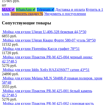
15 605 руб.
шт
MAX ✔
WhatsApp ✔
Telegram ✔
Доставка и оплата
Купить в 1
клик
Запросить скидку %
Уведомить о поступлении
Сопутствующие товары
Мойка для кухни Ulgran U-406-328 бежевая 44,5*50
6855 руб.
Мойка для кухни Ulgran Кварц Форте 580-07 уголь 58*50
11532 руб.
Мойка для кухни Florentina Касси графит 78*51
11720 руб.
Мойка для кухни Практик PR-M 425-004 черный оникс
42,5*48,5
5276 руб.
Мойка для кухни Iddis Хейз HAZ43S0i77 сатин 43*51
24890 руб.
Мойка для кухни Melana MLN 5848R-P правая полиров. хром
58*48
3555 руб.
Мойка для кухни Практик PR-M 425-001 белый камень
42,5*48,5
5276 руб.
Мойка для кухни Практик PR-M 425-002 слоновая кость