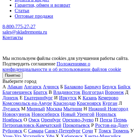
Гарантия, обмен и возврат
Статьи
Оптовые продажи
8-800-775-27-27
sales@skladremonta.ru
Контакты
Мы используем файлы cookies для улучшения работы сайта.
Подтвердить соглашение
Положениями о
конфиденциальности и об использовании файлов cookie
Понятно
Выберите город
А
Абакан
Ангарск
Ачинск
Б
Балаково
Барнаул
Бердск
Бийск
Благовещенск
Братск
В
Владивосток
Волгоград
Воронеж
Д
Донецк
Е
Екатеринбург
И
Иркутск
К
Казань
Кемерово
Комсомольск-на-Амуре
Краснодар
Красноярск
Курган
Л
Луганск
М
Мирный
Москва
Мытищи
Н
Нижний Новгород
Новокузнецк
Новосибирск
Новый Уренгой
Норильск
Ноябрьск
О
Омск
Оренбург
Орехово-Зуево
П
Пенза
Пермь
Петропавловск-Камчатский
Прокопьевск
Р
Ростов-на-Дону
Рубцовск
С
Самара
Санкт-Петербург
Сочи
Т
Томск
Тюмень
У
Улан-Удэ
Уссурийск
Уфа
Х
Хабаровск
Ханты-Мансийск