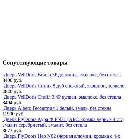
Сопутствующие товары
Дверь VellDoris Вилла 3P доломит, эмалюкс, без стекла
8400 руб.
Дверь VellDoris Линия 8 дуб снежный, экошпон, зеркало
4840 руб.
Дверь VellDoris Стайл 3 4Р вулкан, эмалюкс, без стекла
8494 руб.
Дверь Albero Геометрия 1 белый, эмаль, без стекла
11990 руб.
Дверь FlyDoors Аура Ф FN31 (АБС-кромка черн. х 4 ст.)
эмалит серебристый, эмалит, без стекла
8673 руб.
Дверь FlyDoors Нео N02 (черная алюмин. кромка с 4-х