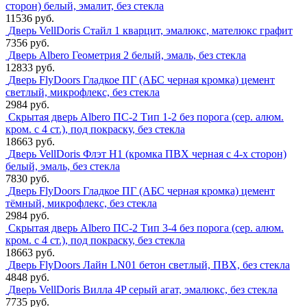
сторон) белый, эмалит, без стекла
11536 руб.
Дверь VellDoris Стайл 1 кварцит, эмалюкс, мателюкс графит
7356 руб.
Дверь Albero Геометрия 2 белый, эмаль, без стекла
12833 руб.
Дверь FlyDoors Гладкое ПГ (АБС черная кромка) цемент
светлый, микрофлекс, без стекла
2984 руб.
Скрытая дверь Albero ПС-2 Тип 1-2 без порога (сер. алюм.
кром. с 4 ст.), под покраску, без стекла
18663 руб.
Дверь VellDoris Флэт H1 (кромка ПВХ черная с 4-х сторон)
белый, эмаль, без стекла
7830 руб.
Дверь FlyDoors Гладкое ПГ (АБС черная кромка) цемент
тёмный, микрофлекс, без стекла
2984 руб.
Скрытая дверь Albero ПС-2 Тип 3-4 без порога (сер. алюм.
кром. с 4 ст.), под покраску, без стекла
18663 руб.
Дверь FlyDoors Лайн LN01 бетон светлый, ПВХ, без стекла
4848 руб.
Дверь VellDoris Вилла 4P серый агат, эмалюкс, без стекла
7735 руб.