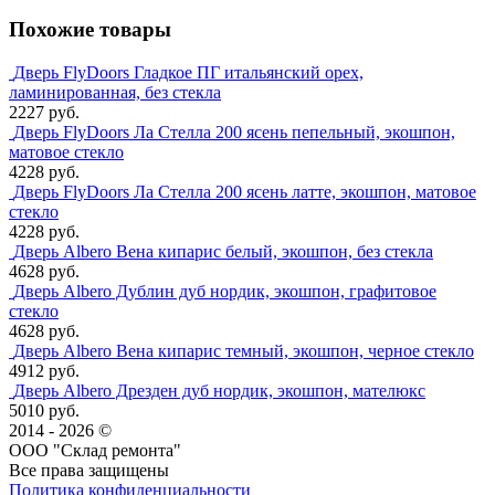
Похожие товары
Дверь FlyDoors Гладкое ПГ итальянский орех,
ламинированная, без стекла
2227 руб.
Дверь FlyDoors Ла Стелла 200 ясень пепельный, экошпон,
матовое стекло
4228 руб.
Дверь FlyDoors Ла Стелла 200 ясень латте, экошпон, матовое
стекло
4228 руб.
Дверь Albero Вена кипарис белый, экошпон, без стекла
4628 руб.
Дверь Albero Дублин дуб нордик, экошпон, графитовое
стекло
4628 руб.
Дверь Albero Вена кипарис темный, экошпон, черное стекло
4912 руб.
Дверь Albero Дрезден дуб нордик, экошпон, мателюкс
5010 руб.
2014 - 2026 ©
ООО "Склад ремонта"
Все права защищены
Политика конфиденциальности