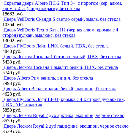
Скрытая дверь Albero ПС-2 Тип 3-4 с порогом (сер. алюм.
кром. с 4 ст.), под покраску, без стекла
18663 руб.
Дверь VellDoris Сканди S светло-серый, эмаль, без стекла
10364 руб.
Дверь VellDoris Техно Блэк H1 (черная алюм. кромка с 4
сторон) вулкан, эмалюкс, без стекла
13002 руб.
Дверь FlyDoors Лайн LN01 белый, ПВХ, без стекла
4848 руб.
Дверь Леском Тоскана 1 бетон снежный, ПВХ, без стекла
5438 руб.
Дверь Леском Тоскана 1 эмалит белый, ПВХ, без стекла
5740 руб.
Дверь Albero Рим ваниль, винил, без стекла
7993 руб.
Дверь Albero Вена кипарис белый, экошпон, без стекла
4628 руб.
Дверь FlyDoors Лофт LF03 (кромка с 4-х строн) дуб арктик,
ПВХ, АБС-пластик
5858 руб.
Дверь Леском Royal 2 дуб арктика, экошпон, черное стекло
8539 руб.
Дверь Леском Royal 2 дуб пацифика, экошпон, черное стекло
8539 руб.