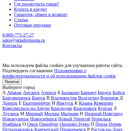
Где посмотреть товар?
Купить в кредит
Гарантия, обмен и возврат
Статьи
Оптовые продажи
8-800-775-27-27
sales@skladremonta.ru
Контакты
Мы используем файлы cookies для улучшения работы сайта.
Подтвердить соглашение
Положениями о
конфиденциальности и об использовании файлов cookie
Понятно
Выберите город
А
Абакан
Ангарск
Ачинск
Б
Балаково
Барнаул
Бердск
Бийск
Благовещенск
Братск
В
Владивосток
Волгоград
Воронеж
Д
Донецк
Е
Екатеринбург
И
Иркутск
К
Казань
Кемерово
Комсомольск-на-Амуре
Краснодар
Красноярск
Курган
Л
Луганск
М
Мирный
Москва
Мытищи
Н
Нижний Новгород
Новокузнецк
Новосибирск
Новый Уренгой
Норильск
Ноябрьск
О
Омск
Оренбург
Орехово-Зуево
П
Пенза
Пермь
Петропавловск-Камчатский
Прокопьевск
Р
Ростов-на-Дону