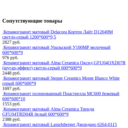
Сопутствующие товары
Керамогранит матовый Delacora Кортен Лайт D12049M
светло-серый 1200*600*9,5
2827 руб.
Керамогранит матовый Уральский У100МР молочный
600*600*9
976 руб.
Керамогранит матовый Alma Ceramica Оксид GFU04OXD07R
(шугар-эффект) светло-серый 600*600*9
2448 руб.
Керамогранит матовый Steppe Ceramics Monte Blanco White
серый 600*600*9
1697 руб.
Керамогранит полированный Пиастрелла МС600 бежевый
600*600*10
1553 руб.
Керамогранит матовый Alma Ceramica Тренди
GFU04TRD04R белый 600*600*9
2388 руб.
Керамогранит матовый Lasselsberger Джордано 6264-0115