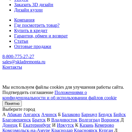
Заказать 3D дизайн
Дизайн кухни
Компания
Где посмотреть товар?
Купить в кредит
Гарантия, обмен и возврат
Статьи
Оптовые продажи
8-800-775-27-27
sales@skladremonta.ru
Контакты
Мы используем файлы cookies для улучшения работы сайта.
Подтвердить соглашение
Положениями о
конфиденциальности и об использовании файлов cookie
Понятно
Выберите город
А
Абакан
Ангарск
Ачинск
Б
Балаково
Барнаул
Бердск
Бийск
Благовещенск
Братск
В
Владивосток
Волгоград
Воронеж
Д
Донецк
Е
Екатеринбург
И
Иркутск
К
Казань
Кемерово
Комсомольск-на-Амуре
Краснодар
Красноярск
Курган
Л