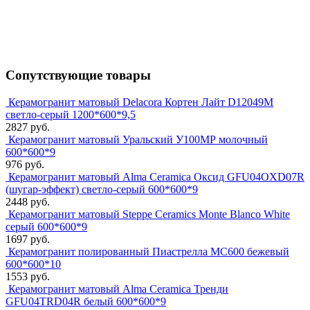
Сопутствующие товары
Керамогранит матовый Delacora Кортен Лайт D12049M
светло-серый 1200*600*9,5
2827 руб.
Керамогранит матовый Уральский У100МР молочный
600*600*9
976 руб.
Керамогранит матовый Alma Ceramica Оксид GFU04OXD07R
(шугар-эффект) светло-серый 600*600*9
2448 руб.
Керамогранит матовый Steppe Ceramics Monte Blanco White
серый 600*600*9
1697 руб.
Керамогранит полированный Пиастрелла МС600 бежевый
600*600*10
1553 руб.
Керамогранит матовый Alma Ceramica Тренди
GFU04TRD04R белый 600*600*9