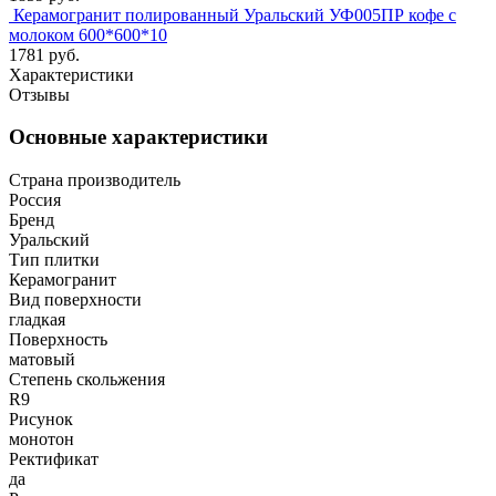
Керамогранит полированный Уральский УФ005ПР кофе с
молоком 600*600*10
1781 руб.
Характеристики
Отзывы
Основные характеристики
Страна производитель
Россия
Бренд
Уральский
Тип плитки
Керамогранит
Вид поверхности
гладкая
Поверхность
матовый
Степень скольжения
R9
Рисунок
монотон
Ректификат
да