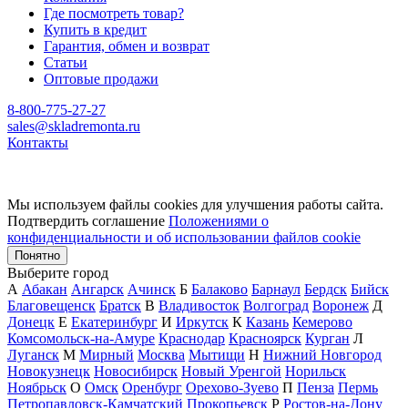
Где посмотреть товар?
Купить в кредит
Гарантия, обмен и возврат
Статьи
Оптовые продажи
8-800-775-27-27
sales@skladremonta.ru
Контакты
Мы используем файлы cookies для улучшения работы сайта.
Подтвердить соглашение
Положениями о
конфиденциальности и об использовании файлов cookie
Понятно
Выберите город
А
Абакан
Ангарск
Ачинск
Б
Балаково
Барнаул
Бердск
Бийск
Благовещенск
Братск
В
Владивосток
Волгоград
Воронеж
Д
Донецк
Е
Екатеринбург
И
Иркутск
К
Казань
Кемерово
Комсомольск-на-Амуре
Краснодар
Красноярск
Курган
Л
Луганск
М
Мирный
Москва
Мытищи
Н
Нижний Новгород
Новокузнецк
Новосибирск
Новый Уренгой
Норильск
Ноябрьск
О
Омск
Оренбург
Орехово-Зуево
П
Пенза
Пермь
Петропавловск-Камчатский
Прокопьевск
Р
Ростов-на-Дону