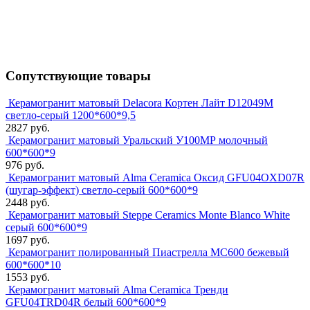
Сопутствующие товары
Керамогранит матовый Delacora Кортен Лайт D12049M
светло-серый 1200*600*9,5
2827 руб.
Керамогранит матовый Уральский У100МР молочный
600*600*9
976 руб.
Керамогранит матовый Alma Ceramica Оксид GFU04OXD07R
(шугар-эффект) светло-серый 600*600*9
2448 руб.
Керамогранит матовый Steppe Ceramics Monte Blanco White
серый 600*600*9
1697 руб.
Керамогранит полированный Пиастрелла МС600 бежевый
600*600*10
1553 руб.
Керамогранит матовый Alma Ceramica Тренди
GFU04TRD04R белый 600*600*9